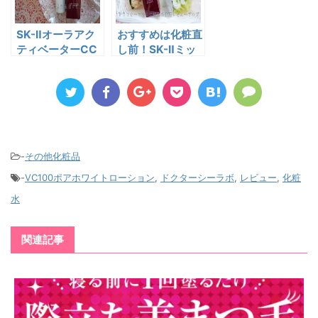
SK-Ⅱオーラアク
おすすめは化粧直
ティベーターCC
し前！SK-Ⅱミッ
クリームは日焼け
ド-デイミラクル
止めSPF50+／
エッセンス♪
PA++++！！
-
その他化粧品
-
VC100ポアホワイトローション
,
ドクターシーラボ
,
レビュー
,
化粧
水
関連記事