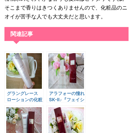
そこまで香りはきつくありませんので、化粧品のニ
オイが苦手な人でも大丈夫だと思います。
関連記事
グラングレース
アラフォーの憧れ
ローションの化粧
SK-Ⅱ♪『フェイシ
水はアラフォーで
ャル トリートメ
もエイジングケア
ント エッセン
♪
ス』噂のピテラ！