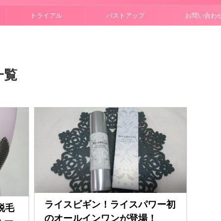
トライアル
バストアップ
お問い合わ
一覧
ライスビギン！ライスパワー初
脱毛
のオールインワンが登場！