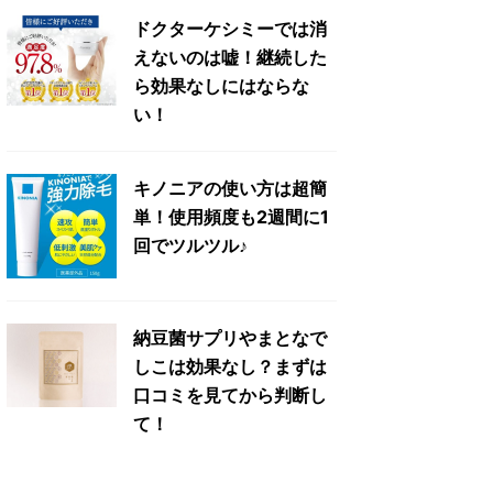
ドクターケシミーでは消
えないのは嘘！継続した
ら効果なしにはならな
い！
キノニアの使い方は超簡
単！使用頻度も2週間に1
回でツルツル♪
納豆菌サプリやまとなで
しこは効果なし？まずは
口コミを見てから判断し
て！