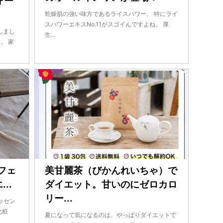
ォー
乾燥肌の強い味方であるライスパワー。 特にライ
スパワーエキスNo.11がスゴイんですよね。 厚
しまし
生…
。 家
フェ
美甘麗茶（びかんれいちゃ）で
..
ダイエット。甘いのにゼロカロ
リー...
ッセン
化粧
夏になって気になるのは、やっぱりダイエットで