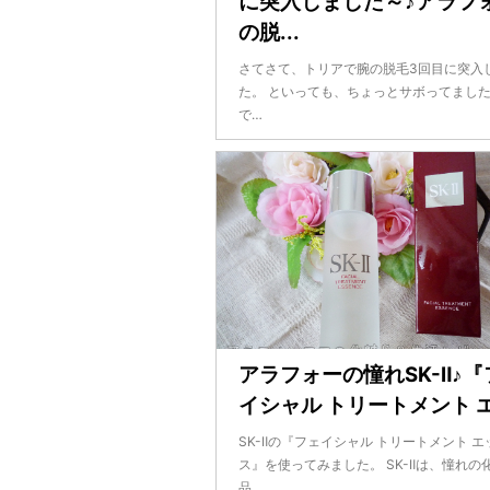
に突入しました～♪アラフ
の脱...
さてさて、トリアで腕の脱毛3回目に突入
た。 といっても、ちょっとサボってました
で…
アラフォーの憧れSK-Ⅱ♪『
イシャル トリートメント エ.
SK-Ⅱの『フェイシャル トリートメント エ
ス』を使ってみました。 SK-Ⅱは、憧れの
品。…