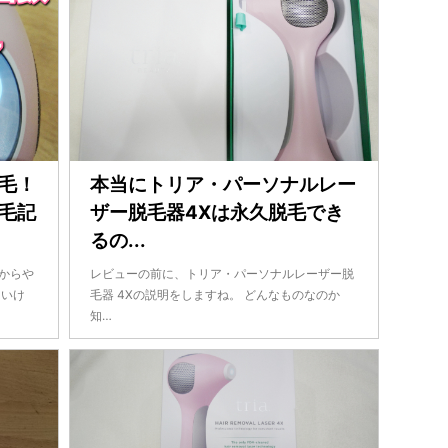
毛！
本当にトリア・パーソナルレー
毛記
ザー脱毛器4Xは永久脱毛でき
るの...
からや
レビューの前に、トリア・パーソナルレーザー脱
はいけ
毛器 4Xの説明をしますね。 どんなものなのか
知…