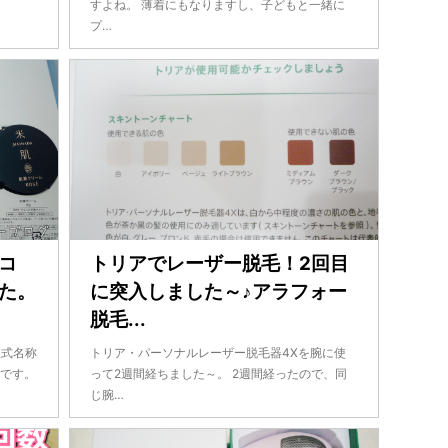
すよね。 薄着にもなりますし、子どもと一緒に
プ…
コ
トリアでレーザー脱毛！2回目
た。
に突入しました～♪アラフォー
脱毛...
正式名称
トリア・パーソナルレーザー脱毛器4Xを腕に使
トです。
って2週間経ちました～。 2週間経ったので、同
じ腕…