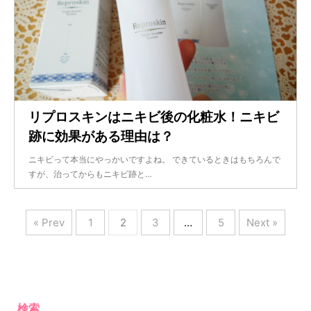
リプロスキンはニキビ後の化粧水！ニキビ
跡に効果がある理由は？
ニキビって本当にやっかいですよね。 できているときはもちろんで
すが、治ってからもニキビ跡と…
« Prev
1
2
3
…
5
Next »
検索