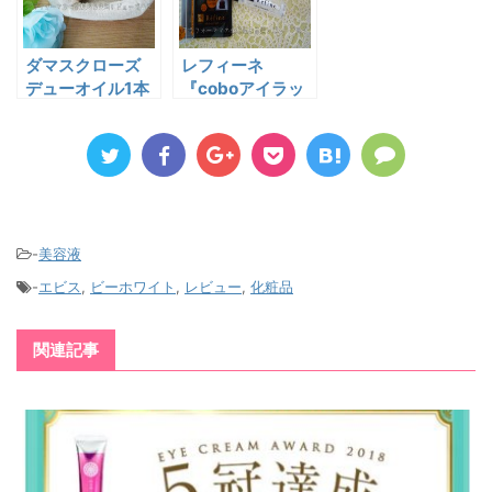
ダマスクローズ
レフィーネ
デューオイル1本
『coboアイラッ
でエイジングケア
シュ』まつ毛美容
完了！
液を使い始めたキ
ッカケ。
-
美容液
-
エビス
,
ビーホワイト
,
レビュー
,
化粧品
関連記事