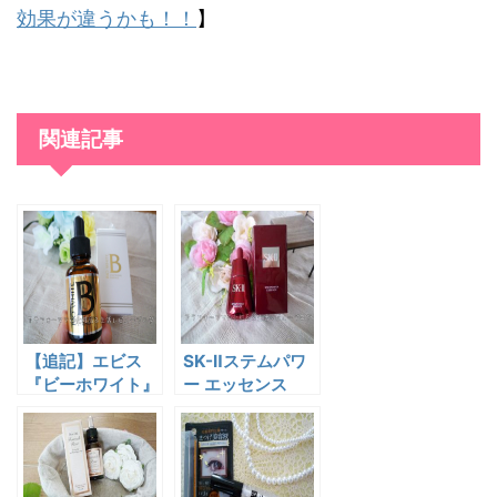
効果が違うかも！！
】
関連記事
【追記】エビス
SK-Ⅱステムパワ
『ビーホワイト』
ー エッセンス
はシミの種類で効
で、毛穴を目立た
果が違うかも！！
なくできる？