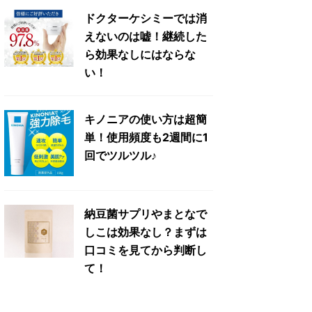
ドクターケシミーでは消
えないのは嘘！継続した
ら効果なしにはならな
い！
キノニアの使い方は超簡
単！使用頻度も2週間に1
回でツルツル♪
納豆菌サプリやまとなで
しこは効果なし？まずは
口コミを見てから判断し
て！