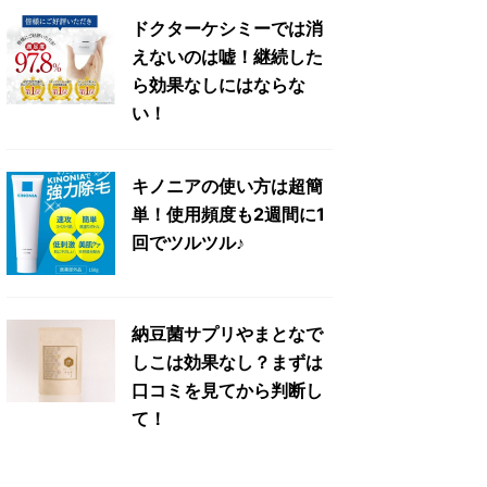
ドクターケシミーでは消
えないのは嘘！継続した
ら効果なしにはならな
い！
キノニアの使い方は超簡
単！使用頻度も2週間に1
回でツルツル♪
納豆菌サプリやまとなで
しこは効果なし？まずは
口コミを見てから判断し
て！